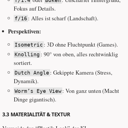
f/1.4
Bokeh
Fokus auf Details.
: Alles ist scharf (Landschaft).
f/16
Perspektiven:
: 3D ohne Fluchtpunkt (Games).
Isometric
: 90° von oben, alles rechtwinklig
Knolling
sortiert.
: Gekippte Kamera (Stress,
Dutch Angle
Dynamik).
: Von ganz unten (Macht
Worm’s Eye View
Dinge gigantisch).
3.3 MATERIALITÄT & TEXTUR