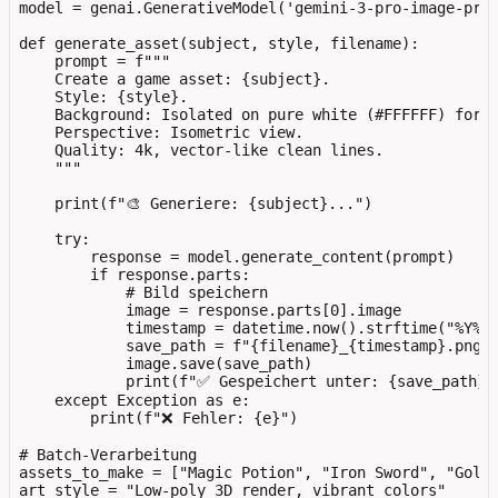
model = genai.GenerativeModel('gemini-3-pro-image-prev
def generate_asset(subject, style, filename):

    prompt = f"""

    Create a game asset: {subject}.

    Style: {style}.

    Background: Isolated on pure white (#FFFFFF) for e
    Perspective: Isometric view.

    Quality: 4k, vector-like clean lines.

    """

    print(f"🎨 Generiere: {subject}...")

    try:

        response = model.generate_content(prompt)

        if response.parts:

            # Bild speichern

            image = response.parts[0].image

            timestamp = datetime.now().strftime("%Y%m%
            save_path = f"{filename}_{timestamp}.png"

            image.save(save_path)

            print(f"✅ Gespeichert unter: {save_path}")
    except Exception as e:

        print(f"❌ Fehler: {e}")

# Batch-Verarbeitung

assets_to_make = ["Magic Potion", "Iron Sword", "Golde
art_style = "Low-poly 3D render, vibrant colors"
