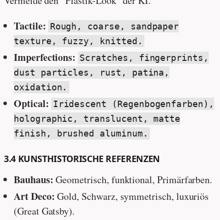
Vermeide den “Plastik-Look” der KI.
Tactile:
Rough, coarse, sandpaper
texture, fuzzy, knitted.
Imperfections:
Scratches, fingerprints,
dust particles, rust, patina,
oxidation.
Optical:
Iridescent (Regenbogenfarben),
holographic, translucent, matte
finish, brushed aluminum.
3.4 KUNSTHISTORISCHE REFERENZEN
Bauhaus:
Geometrisch, funktional, Primärfarben.
Art Deco:
Gold, Schwarz, symmetrisch, luxuriös
(Great Gatsby).